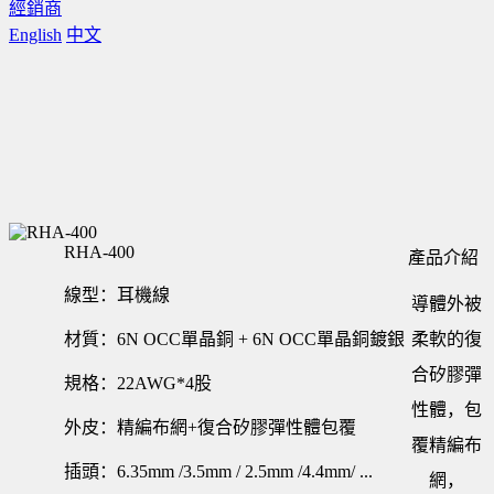
經銷商
English
中文
RHA-400
產品介紹
線型：耳機線
導體外被
材質：6N OCC單晶銅 + 6N OCC單晶銅鍍銀
柔軟的復
合矽膠彈
規格：22AWG*4股
性體，包
外皮：精編布網+復合矽膠彈性體包覆
覆精編布
插頭：6.35mm /3.5mm / 2.5mm /4.4mm/ ...
網，