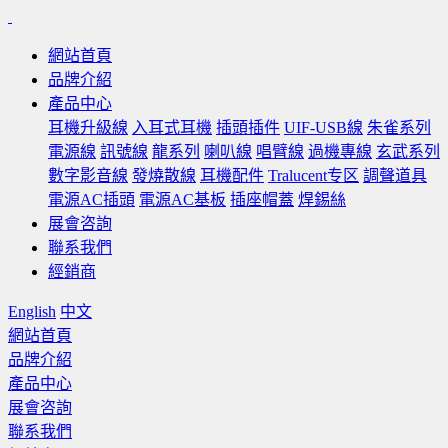
網站首頁
品牌介紹
產品中心
耳機升級線
入耳式耳機
插頭插件
UIF-USB線
朱雀系列
電源線
訊號線
龍系列
喇叭線
唱臂線
過機專線
玄武系列
數字影音線
發燒散線
耳機配件
Tralucent专区
調聲道具
電源AC插頭
電源AC基板
插座帽蓋
焊錫絲
展會咨詢
聯系我們
經銷商
English
中文
網站首頁
品牌介紹
產品中心
展會咨詢
聯系我們