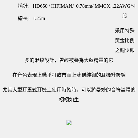
插針：HD650 / HIFIMAN/ 0.78mm/ MMCX...
22AWG*4
股
線長：1.25m
采用特殊
黃金比例
之銅少銀
多的混絞設計，曾經被譽為大藍精靈的它
在音色表現上幾乎打敗市面上號稱純銀的耳機升級線
尤其大型耳罩式耳機上使用時確時，可以將曼妙的音符詮釋的
栩栩如生