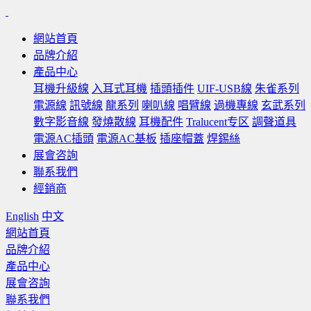
網站首頁
品牌介紹
產品中心
耳機升級線
入耳式耳機
插頭插件
UIF-USB線
朱雀系列
電源線
訊號線
龍系列
喇叭線
唱臂線
過機專線
玄武系列
數字影音線
發燒散線
耳機配件
Tralucent专区
調聲道具
電源AC插頭
電源AC基板
插座帽蓋
焊錫絲
展會咨詢
聯系我們
經銷商
English
中文
網站首頁
品牌介紹
產品中心
展會咨詢
聯系我們