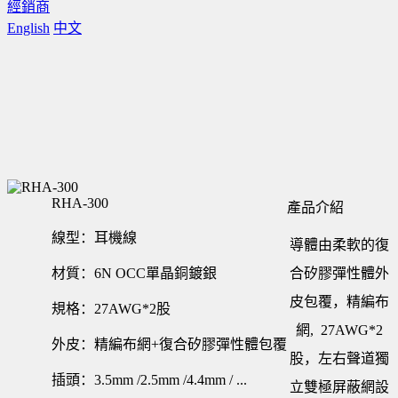
經銷商
English
中文
RHA-300
產品介紹
線型：耳機線
導體由柔軟的復
材質：6N OCC單晶銅鍍銀
合矽膠彈性體外
皮包覆，精編布
規格：27AWG*2股
網, 27AWG*2
外皮：精編布網+復合矽膠彈性體包覆
股，左右聲道獨
插頭：3.5mm /2.5mm /4.4mm / ...
立雙極屏蔽網設