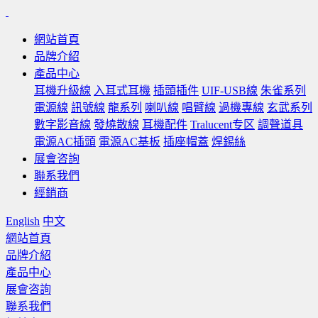
網站首頁
品牌介紹
產品中心
耳機升級線
入耳式耳機
插頭插件
UIF-USB線
朱雀系列
電源線
訊號線
龍系列
喇叭線
唱臂線
過機專線
玄武系列
數字影音線
發燒散線
耳機配件
Tralucent专区
調聲道具
電源AC插頭
電源AC基板
插座帽蓋
焊錫絲
展會咨詢
聯系我們
經銷商
English
中文
網站首頁
品牌介紹
產品中心
展會咨詢
聯系我們