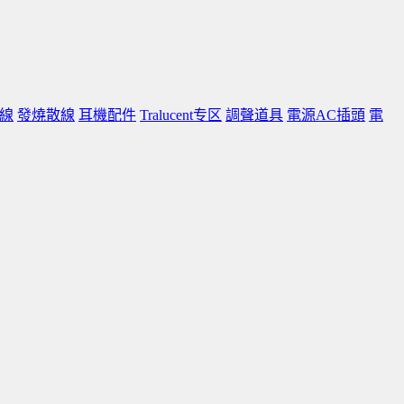
線
發燒散線
耳機配件
Tralucent专区
調聲道具
電源AC插頭
電