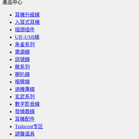
產品中心
耳機升級線
入耳式耳機
插頭插件
UIF-USB線
朱雀系列
電源線
訊號線
龍系列
喇叭線
唱臂線
過機專線
玄武系列
數字影音線
發燒散線
耳機配件
Tralucent专区
調聲道具