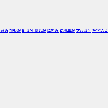
電源線
訊號線
龍系列
喇叭線
唱臂線
過機專線
玄武系列
數字影音