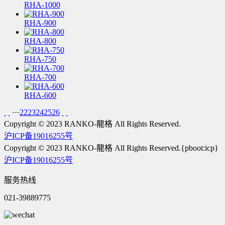
RHA-1000
RHA-900
RHA-800
RHA-750
RHA-700
RHA-600
···
22
23
24
25
26
Copyright © 2023 RANKO-龍格 All Rights Reserved.
沪ICP备19016255号
Copyright © 2023 RANKO-龍格 All Rights Reserved.{pboot:icp}
沪ICP备19016255号
服务热线
021-39889775