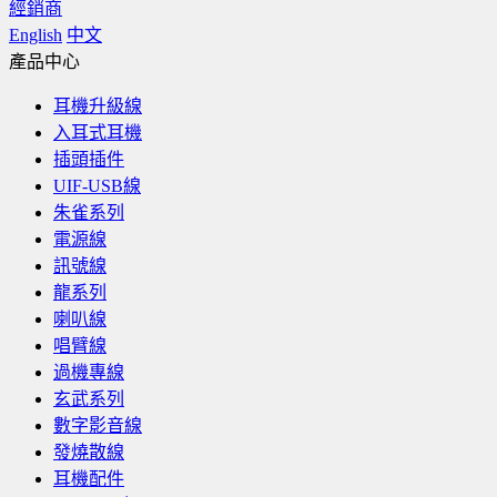
經銷商
English
中文
產品中心
耳機升級線
入耳式耳機
插頭插件
UIF-USB線
朱雀系列
電源線
訊號線
龍系列
喇叭線
唱臂線
過機專線
玄武系列
數字影音線
發燒散線
耳機配件