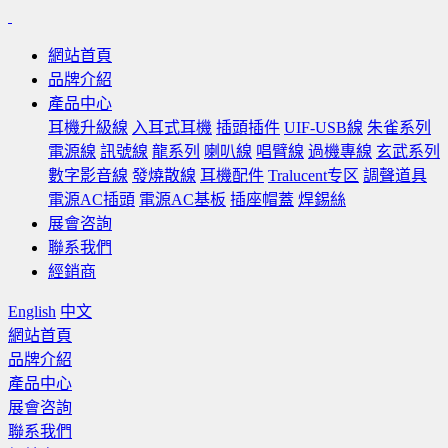
網站首頁
品牌介紹
產品中心
耳機升級線
入耳式耳機
插頭插件
UIF-USB線
朱雀系列
電源線
訊號線
龍系列
喇叭線
唱臂線
過機專線
玄武系列
數字影音線
發燒散線
耳機配件
Tralucent专区
調聲道具
電源AC插頭
電源AC基板
插座帽蓋
焊錫絲
展會咨詢
聯系我們
經銷商
English
中文
網站首頁
品牌介紹
產品中心
展會咨詢
聯系我們