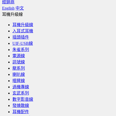
經銷商
English
中文
耳機升級線
耳機升級線
入耳式耳機
插頭插件
UIF-USB線
朱雀系列
電源線
訊號線
龍系列
喇叭線
唱臂線
過機專線
玄武系列
數字影音線
發燒散線
耳機配件