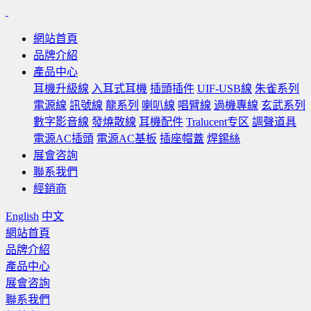
網站首頁
品牌介紹
產品中心
耳機升級線
入耳式耳機
插頭插件
UIF-USB線
朱雀系列
電源線
訊號線
龍系列
喇叭線
唱臂線
過機專線
玄武系列
數字影音線
發燒散線
耳機配件
Tralucent专区
調聲道具
電源AC插頭
電源AC基板
插座帽蓋
焊錫絲
展會咨詢
聯系我們
經銷商
English
中文
網站首頁
品牌介紹
產品中心
展會咨詢
聯系我們