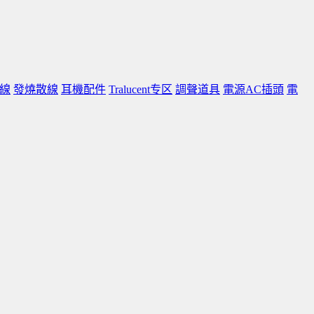
線
發燒散線
耳機配件
Tralucent专区
調聲道具
電源AC插頭
電