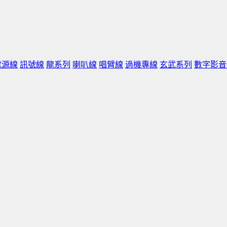
電源線
訊號線
龍系列
喇叭線
唱臂線
過機專線
玄武系列
數字影音