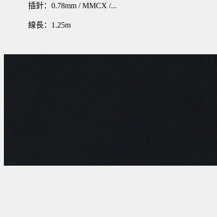
插針：0.78mm / MMCX /...
線長：1.25m