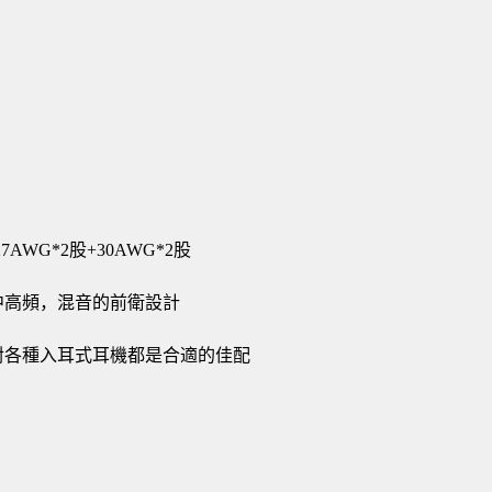
WG*2股+30AWG*2股
中高頻，混音的前衛設計
對各種入耳式耳機都是合適的佳配