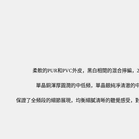
柔軟的PUR和PVC外皮，黑白相間的混合擰編，27A
單晶銅渾厚圓潤的中低頻，單晶銀純凈清澈的
保證了全頻段的細節展現，均衡細膩清晰的聽覺感受，