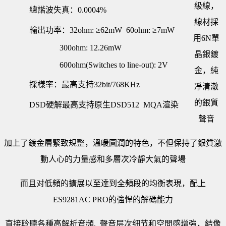
級線，
總諧波失真：0.0004%
線材採
輸出功率：32ohm: ≥62mW 60ohm: ≥7mW
用6N單
300ohm: 12.26mW
晶銀鍍
600ohm(Switches to line-out): 2V
金，純
採樣率：最高支持32bit/768KHz
凈清澈
的銀質
DSD硬解最高支持原生DSD512 MQA渲染
聲音
加上了鍍金層緊致規整，溫暖圓潤的特色，不但保持了銀質激
動人心的力量感和多層次冷靜大氣的聲場
而且对低頻的擴展以至達到全頻段的均衡表現，配上
ES9281AC PRO的強悍的解碼能力
直接聆聽各種高解析音頻, 聲音层次细节和空間感增強，結像