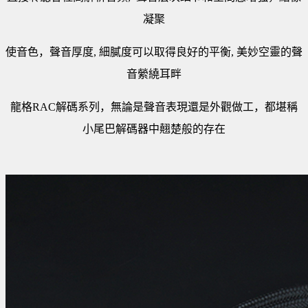
凝聚
使音色，聲音厚度, 細膩度可以取得良好的平衡, 美妙空靈的聲
音縈繞耳畔
龍格RAC解碼系列，無論是聲音表現還是外觀做工，都堪稱
小尾巴解碼器中翹楚般的存在