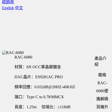
經銷商
English
中文
RAC-6080
產品介
紹
材質：6N OCC單晶銀鍍金
龍格
DAC晶片：ES9281AC PRO
RAC-
頻率回應：0.032dB@20HZ-40KHZ
6080便
端口：Type C to 0.78/MMCX
攜解碼
長度：1.25m 信噪比：≥118dB
耳機升