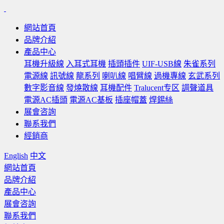
網站首頁
品牌介紹
產品中心
耳機升級線
入耳式耳機
插頭插件
UIF-USB線
朱雀系列
電源線
訊號線
龍系列
喇叭線
唱臂線
過機專線
玄武系列
數字影音線
發燒散線
耳機配件
Tralucent专区
調聲道具
電源AC插頭
電源AC基板
插座帽蓋
焊錫絲
展會咨詢
聯系我們
經銷商
English
中文
網站首頁
品牌介紹
產品中心
展會咨詢
聯系我們