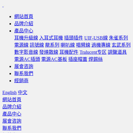
網站首頁
品牌介紹
產品中心
耳機升級線
入耳式耳機
插頭插件
UIF-USB線
朱雀系列
電源線
訊號線
龍系列
喇叭線
唱臂線
過機專線
玄武系列
數字影音線
發燒散線
耳機配件
Tralucent专区
調聲道具
電源AC插頭
電源AC基板
插座帽蓋
焊錫絲
展會咨詢
聯系我們
經銷商
English
中文
網站首頁
品牌介紹
產品中心
展會咨詢
聯系我們