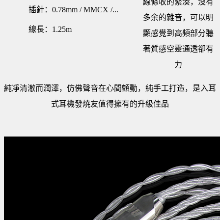
線條收的緊湊，沒有
插針：0.78mm / MMCX /...
多余的雜音，可以明
線長：1.25m
顯感覺到高頻部分聽
著質感空靈通透卻有
力
純凈清澈而潤澤，仿佛聲音在心間顫動，純手工打造，是入耳
式耳機發燒友值得擁有的升級佳品