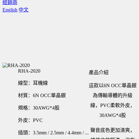
經銷商
English
中文
RHA-2020
產品介紹
線型：耳機線
這款以6N OCC單晶銀
材質：6N OCC單晶銀
為傳輸導體的升級
線，PVC柔軟外皮，
規格：30AWG*4股
30AWG*4股
外皮：PVC
聲音底色更加清爽，
插頭：3.5mm / 2.5mm / 4.4mm / ...