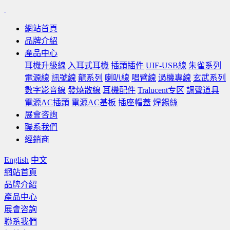
網站首頁
品牌介紹
產品中心
耳機升級線
入耳式耳機
插頭插件
UIF-USB線
朱雀系列
電源線
訊號線
龍系列
喇叭線
唱臂線
過機專線
玄武系列
數字影音線
發燒散線
耳機配件
Tralucent专区
調聲道具
電源AC插頭
電源AC基板
插座帽蓋
焊錫絲
展會咨詢
聯系我們
經銷商
English
中文
網站首頁
品牌介紹
產品中心
展會咨詢
聯系我們