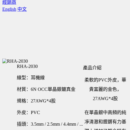
經銷商
English
中文
RHA-2030
產品介紹
線型：耳機線
柔軟的PVC外皮，華
材質：6N OCC單晶銀鍍真金
貴富麗的金色，
27AWG*4股
規格：27AWG*4股
外皮：PVC
在單晶銀中高頻的純
凈清澈和鏗鏘有力基
插頭：3.5mm / 2.5mm / 4.4mm / ...