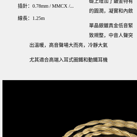
礎上增加了鍍金特有
插針：0.78mm / MMCX /...
的圓潤，凝實和內斂
線長：1.25m
單晶銀鍍真金低音緊
致規整，中音人聲突
出溫暖，高音聲場大而亮，冷靜大氣
尤其適合高端入耳式圈鐵和動鐵耳機