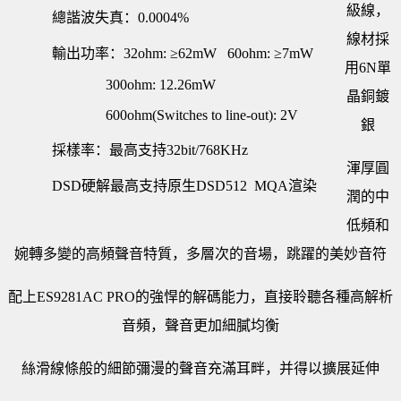
級線，
總諧波失真：0.0004%
線材採
輸出功率：32ohm: ≥62mW 60ohm: ≥7mW
用6N單
300ohm: 12.26mW
晶銅鍍
600ohm(Switches to line-out): 2V
銀
採樣率：最高支持32bit/768KHz
渾厚圓
DSD硬解最高支持原生DSD512 MQA渲染
潤的中
低頻和
婉轉多變的高頻聲音特質，多層次的音場，跳躍的美妙音符
配上ES9281AC PRO的強悍的解碼能力，直接聆聽各種高解析
音頻，聲音更加細膩均衡
絲滑線條般的細節彌漫的聲音充滿耳畔，并得以擴展延伸