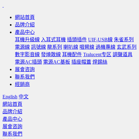
網站首頁
品牌介紹
產品中心
耳機升級線
入耳式耳機
插頭插件
UIF-USB線
朱雀系列
電源線
訊號線
龍系列
喇叭線
唱臂線
過機專線
玄武系列
數字影音線
發燒散線
耳機配件
Tralucent专区
調聲道具
電源AC插頭
電源AC基板
插座帽蓋
焊錫絲
展會咨詢
聯系我們
經銷商
English
中文
網站首頁
品牌介紹
產品中心
展會咨詢
聯系我們