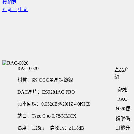
經銷商
English
中文
RAC-6020
產品介
紹
材質：6N OCC單晶銅鍍銀
龍格
DAC晶片：ES9281AC PRO
RAC-
頻率回應：0.032dB@20HZ-40KHZ
6020便
端口：Type C to 0.78/MMCX
攜解碼
長度：1.25m 信噪比：≥118dB
耳機升