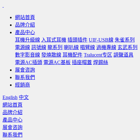
網站首頁
品牌介紹
產品中心
耳機升級線
入耳式耳機
插頭插件
UIF-USB線
朱雀系列
電源線
訊號線
龍系列
喇叭線
唱臂線
過機專線
玄武系列
數字影音線
發燒散線
耳機配件
Tralucent专区
調聲道具
電源AC插頭
電源AC基板
插座帽蓋
焊錫絲
展會咨詢
聯系我們
經銷商
English
中文
網站首頁
品牌介紹
產品中心
展會咨詢
聯系我們