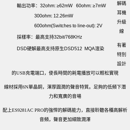
解碼
輸出功率：32ohm: ≥62mW 60ohm: ≥7mW
耳機
300ohm: 12.26mW
升級
600ohm(Switches to line-out): 2V
線
採樣率：最高支持32bit/768KHz
有著
DSD硬解最高支持原生DSD512 MQA渲染
特別
設計
的USB充電端口，使長時間的耗電播放可以輕松實現
線材採用6N單晶銅，渾厚圓潤的聲音特質。足夠的低頻下潛
力和寬廣的音場
配上ES9281AC PRO的強悍的解碼能力，直接聆聽各種高解析
音頻，聲音更加細致潤澤