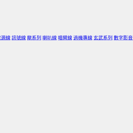
電源線
訊號線
龍系列
喇叭線
唱臂線
過機專線
玄武系列
數字影音