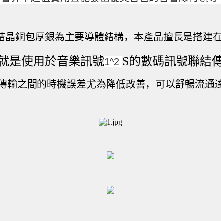
單結晶銅包厚銀為主要導體結構，本產品擅長是搭建
就是使用於音樂訊號
S的數碼訊號聯結
1^2 
傳輸之間的時機誤差尤為降低改善，可以舒暢流通達DS