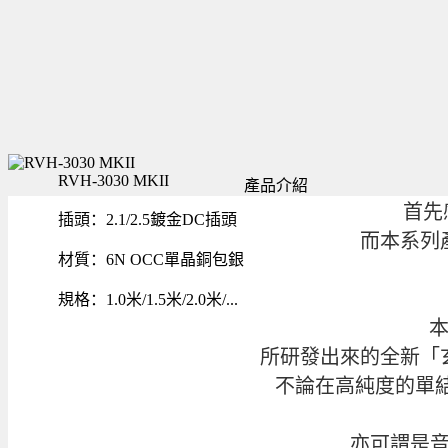
RVH-3030 MKII
產品介紹
首先
插頭：2.1/2.5鍍金DC插頭
而本系列
材質：6N OCC單晶銅包銀
規格：1.0米/1.5米/2.0米/...
本
所研發出來的全新「
不論在高純度的單結
亦可謂是音