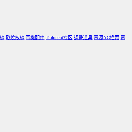
線
發燒散線
耳機配件
Tralucent专区
調聲道具
電源AC插頭
電