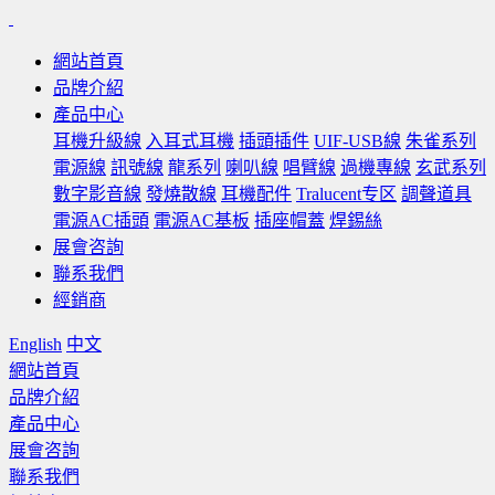
網站首頁
品牌介紹
產品中心
耳機升級線
入耳式耳機
插頭插件
UIF-USB線
朱雀系列
電源線
訊號線
龍系列
喇叭線
唱臂線
過機專線
玄武系列
數字影音線
發燒散線
耳機配件
Tralucent专区
調聲道具
電源AC插頭
電源AC基板
插座帽蓋
焊錫絲
展會咨詢
聯系我們
經銷商
English
中文
網站首頁
品牌介紹
產品中心
展會咨詢
聯系我們