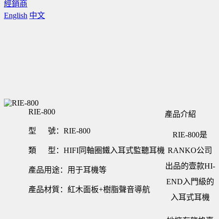
經銷商
English
中文
RIE-800
產品介紹
型 號：RIE-800
RIE-800是
類 型：HIFI同軸圈鐵入耳式監聽耳機
RANKO公司
出品的壹款HI-
產品用途：用于耳機等
END入門級的
產品材質：紅木面板+樹脂聲音導航
入耳式耳機