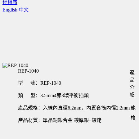
經銷商
English
中文
REP-1040
產
品
型 號：REP-1040
介
紹
類 型：3.5mm4節3環平衡插頭
產品規格：入線內直徑6.2mm，內置套筒內徑2.2mm
龍
格
產品材質：單晶銅銀合金 鍍厚銀+鍍銠