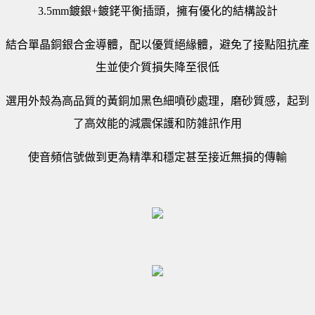
3.5mm鍍銀+鍍銠平衡插頭，擁有優化的結構設計
結合單晶銅銀合金導體，配以優質絕緣體，避免了接點阻抗產
生並使介質損失降至很低
選用外殼為高品質的黃銅加黑色細噴砂處理，磨砂質感，起到
了高效能的減震保護和防雑訊作用
使音頻信號做到更為精準和穩定甚至接近無損的傳輸