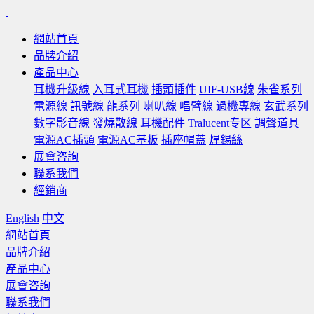
網站首頁
品牌介紹
產品中心
耳機升級線
入耳式耳機
插頭插件
UIF-USB線
朱雀系列
電源線
訊號線
龍系列
喇叭線
唱臂線
過機專線
玄武系列
數字影音線
發燒散線
耳機配件
Tralucent专区
調聲道具
電源AC插頭
電源AC基板
插座帽蓋
焊錫絲
展會咨詢
聯系我們
經銷商
English
中文
網站首頁
品牌介紹
產品中心
展會咨詢
聯系我們